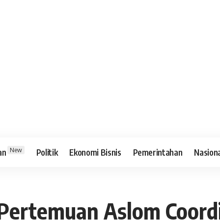
New
an
Politik
Ekonomi Bisnis
Pemerintahan
Nasion
i Pertemuan Aslom Coor