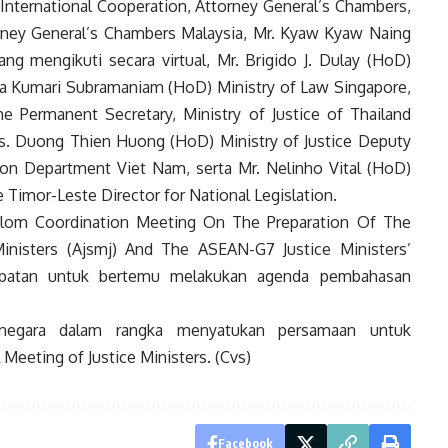
 International Cooperation, Attorney General’s Chambers,
orney General’s Chambers Malaysia, Mr. Kyaw Kyaw Naing
ng mengikuti secara virtual, Mr. Brigido J. Dulay (HoD)
ala Kumari Subramaniam (HoD) Ministry of Law Singapore,
 Permanent Secretary, Ministry of Justice of Thailand
, Ms. Duong Thien Huong (HoD) Ministry of Justice Deputy
tion Department Viet Nam, serta Mr. Nelinho Vital (HoD)
 Timor-Leste Director for National Legislation.
slom Coordination Meeting On The Preparation Of The
inisters (Ajsmj) And The ASEAN-G7 Justice Ministers’
empatan untuk bertemu melakukan agenda pembahasan
 negara dalam rangka menyatukan persamaan untuk
eeting of Justice Ministers. (Cvs)
Facebook