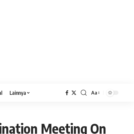
al
Lainnya
Aa
dination Meeting On