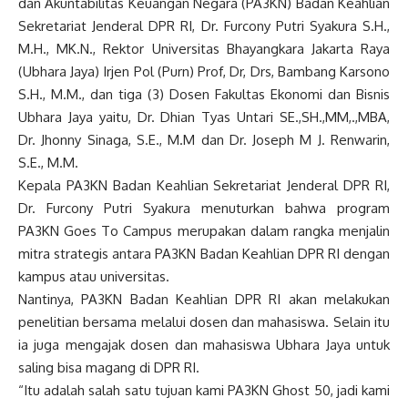
dan Akuntabilitas Keuangan Negara (PA3KN) Badan Keahlian
Sekretariat Jenderal DPR RI, Dr. Furcony Putri Syakura S.H.,
M.H., MK.N., Rektor Universitas Bhayangkara Jakarta Raya
(Ubhara Jaya) Irjen Pol (Purn) Prof, Dr, Drs, Bambang Karsono
S.H., M.M., dan tiga (3) Dosen Fakultas Ekonomi dan Bisnis
Ubhara Jaya yaitu, Dr. Dhian Tyas Untari SE.,SH.,MM,.,MBA,
Dr. Jhonny Sinaga, S.E., M.M dan Dr. Joseph M J. Renwarin,
S.E., M.M.
Kepala PA3KN Badan Keahlian Sekretariat Jenderal DPR RI,
Dr. Furcony Putri Syakura menuturkan bahwa program
PA3KN Goes To Campus merupakan dalam rangka menjalin
mitra strategis antara PA3KN Badan Keahlian DPR RI dengan
kampus atau universitas.
Nantinya, PA3KN Badan Keahlian DPR RI akan melakukan
penelitian bersama melalui dosen dan mahasiswa. Selain itu
ia juga mengajak dosen dan mahasiswa Ubhara Jaya untuk
saling bisa magang di DPR RI.
“Itu adalah salah satu tujuan kami PA3KN Ghost 50, jadi kami