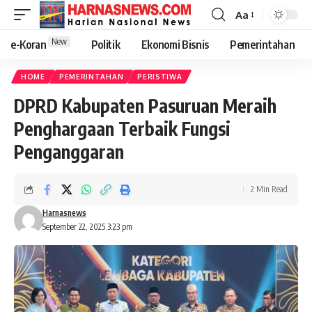
Aa
New
e-Koran
Politik
Ekonomi Bisnis
Pemerintahan
HOME
PEMERINTAHAN
PERISTIWA
DPRD Kabupaten Pasuruan Meraih
Penghargaan Terbaik Fungsi
Penganggaran
2 Min Read
Harnasnews
September 22, 2025 3:23 pm