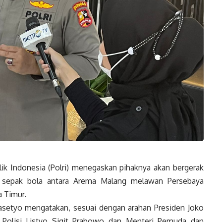
ik Indonesia (Polri) menegaskan pihaknya akan bergerak
n sepak bola antara Arema Malang melawan Persebaya
a Timur.
Prasetyo mengatakan, sesuai dengan arahan Presiden Joko
al Polisi Listyo Sigit Prabowo dan Menteri Pemuda dan