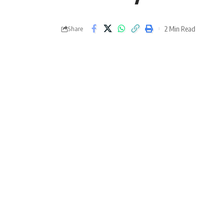
2 Min Read
Share