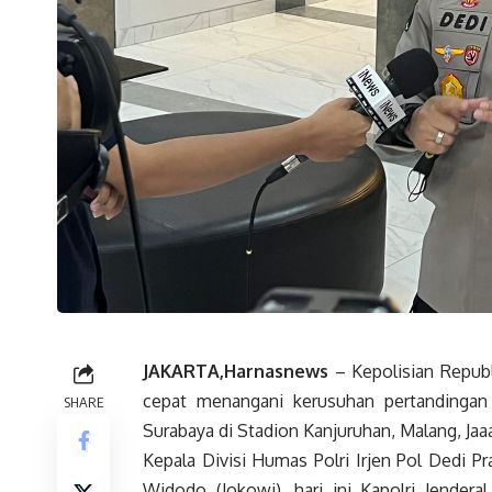
JAKARTA,Harnasnews
– Kepolisian Republ
cepat menangani kerusuhan pertandinga
SHARE
Surabaya di Stadion Kanjuruhan, Malang, Jaa
Kepala Divisi Humas Polri Irjen Pol Dedi 
Widodo (Jokowi), hari ini Kapolri Jender