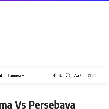
al
Lainnya
Aa
ema Vs Persebaya