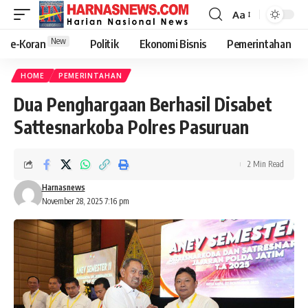
Aa
New
e-Koran
Politik
Ekonomi Bisnis
Pemerintahan
HOME
PEMERINTAHAN
Dua Penghargaan Berhasil Disabet
Sattesnarkoba Polres Pasuruan
2 Min Read
Harnasnews
November 28, 2025 7:16 pm