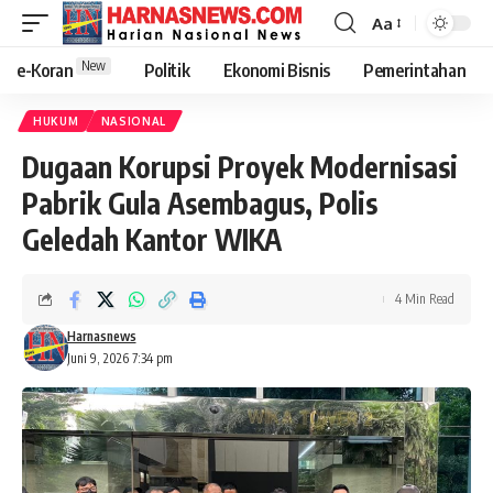
Aa
New
e-Koran
Politik
Ekonomi Bisnis
Pemerintahan
HUKUM
NASIONAL
Dugaan Korupsi Proyek Modernisasi
Pabrik Gula Asembagus, Polis
Geledah Kantor WIKA
4 Min Read
Harnasnews
Juni 9, 2026 7:34 pm