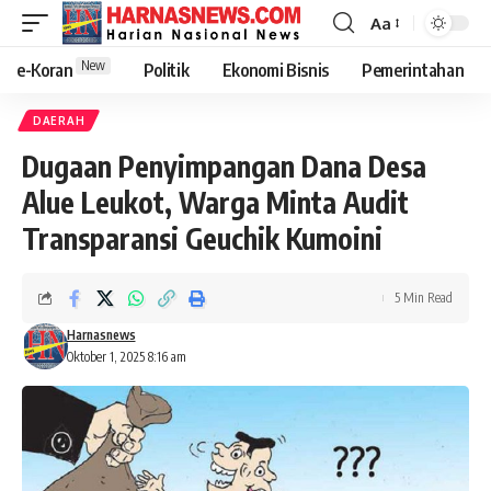
Aa
New
e-Koran
Politik
Ekonomi Bisnis
Pemerintahan
DAERAH
Dugaan Penyimpangan Dana Desa
Alue Leukot, Warga Minta Audit
Transparansi Geuchik Kumoini
5 Min Read
Harnasnews
Oktober 1, 2025 8:16 am