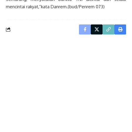
mencintai rakyat,”kata Danrem.(bud/Penrem 073)