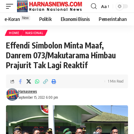
Aa
New
e-Koran
Politik
Ekonomi Bisnis
Pemerintahan
HOME
NASIONAL
Effendi Simbolon Minta Maaf,
Danrem 073/Makutarama Himbau
Prajurit Tak Lagi Reaktif
1 Min Read
Harnasnews
September 15, 2022 6:00 pm