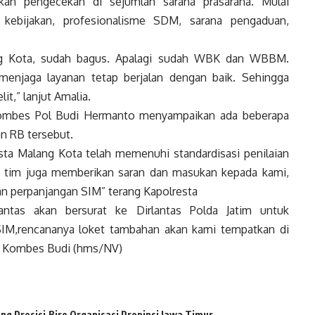
kan pengecekan di sejumlah sarana prasarana. Mulai
kebijakan, profesionalisme SDM, sarana pengaduan,
ang Kota, sudah bagus. Apalagi sudah WBK dan WBBM.
enjaga layanan tetap berjalan dengan baik. Sehingga
it,” lanjut Amalia.
 Kombes Pol Budi Hermanto menyampaikan ada beberapa
n RB tersebut.
ta Malang Kota telah memenuhi standardisasi penilaian
, tim juga memberikan saran dan masukan kepada kami,
an perpanjangan SIM” terang Kapolresta
lantas akan bersurat ke Dirlantas Polda Jatim untuk
SIM,rencananya loket tambahan akan kami tempatkan di
as Kombes Budi (hms/NV)
ang Presisi
Biro Organisasi Propinsi Jawa Timur