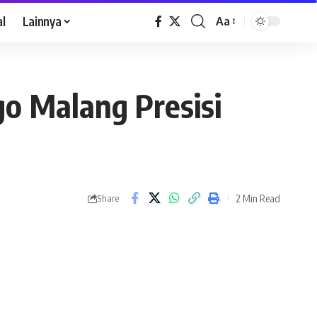
al
Lainnya
Aa
go Malang Presisi
2 Min Read
Share