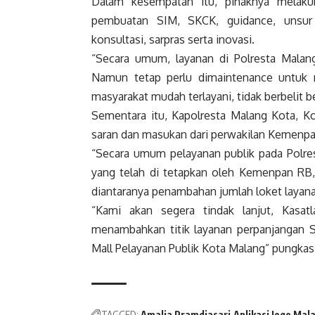
Dalam kesempatan itu, pihaknya melaku
pembuatan SIM, SKCK, guidance, unsur 
konsultasi, sarpras serta inovasi.
“Secara umum, layanan di Polresta Mal
Namun tetap perlu dimaintenance untuk m
masyarakat mudah terlayani, tidak berbelit bel
Sementara itu, Kapolresta Malang Kota,
saran dan masukan dari perwakilan Kemenpa
“Secara umum pelayanan publik pada Polres
yang telah di tetapkan oleh Kemenpan RB
diantaranya penambahan jumlah loket layan
“Kami akan segera tindak lanjut, Kasat
menambahkan titik layanan perpanjangan 
Mall Pelayanan Publik Kota Malang” pungk
TAGGED:
Amalia Pramdiasari
Aplikasi Jogo Mal