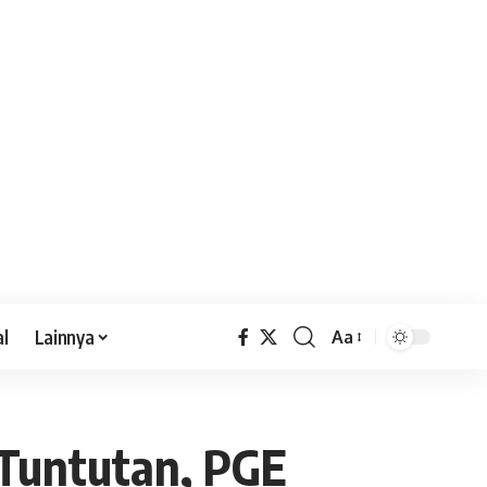
al
Lainnya
Aa
 Tuntutan, PGE