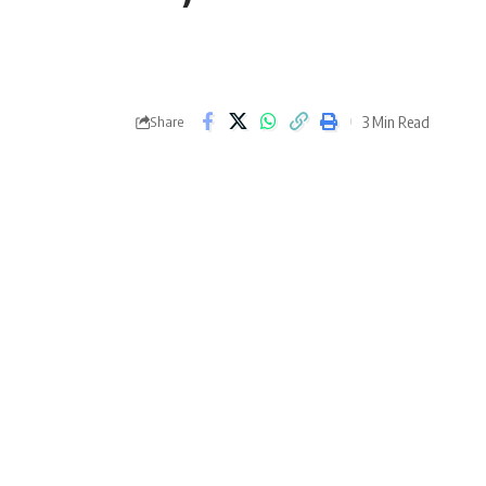
3 Min Read
Share