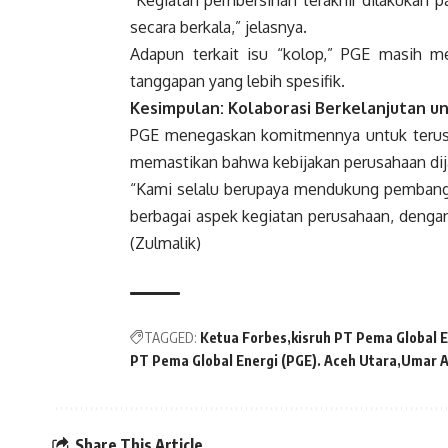
“Kegiatan pembersihan terakhir dilakukan p
secara berkala,” jelasnya.
Adapun terkait isu “kolop,” PGE masih me
tanggapan yang lebih spesifik.
Kesimpulan: Kolaborasi Berkelanjutan 
PGE menegaskan komitmennya untuk terus 
memastikan bahwa kebijakan perusahaan dija
“Kami selalu berupaya mendukung pembangu
berbagai aspek kegiatan perusahaan, dengan
(Zulmalik)
TAGGED:
Ketua Forbes
kisruh PT Pema Global E
PT Pema Global Energi (PGE). Aceh Utara
Umar A
Share This Article