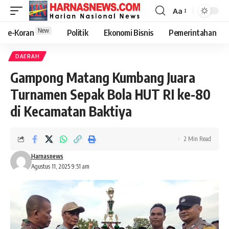
Aa
New
e-Koran
Politik
Ekonomi Bisnis
Pemerintahan
DAERAH
Gampong Matang Kumbang Juara
Turnamen Sepak Bola HUT RI ke-80
di Kecamatan Baktiya
2 Min Read
Harnasnews
Agustus 11, 2025 9:51 am