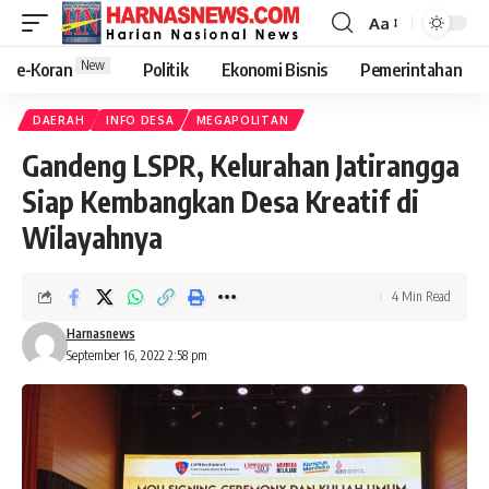
Aa
New
e-Koran
Politik
Ekonomi Bisnis
Pemerintahan
DAERAH
INFO DESA
MEGAPOLITAN
Gandeng LSPR, Kelurahan Jatirangga
Siap Kembangkan Desa Kreatif di
Wilayahnya
4 Min Read
Harnasnews
September 16, 2022 2:58 pm