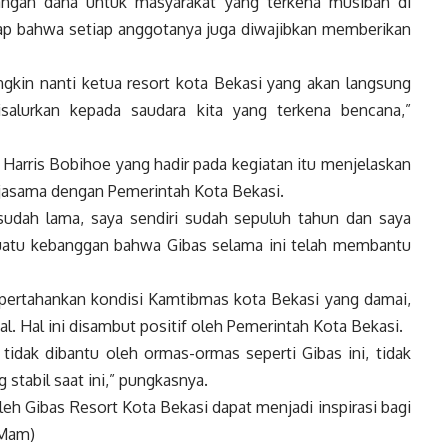
langan dana untuk masyarakat yang terkena musibah di
gkap bahwa setiap anggotanya juga diwajibkan memberikan
ngkin nanti ketua resort kota Bekasi yang akan langsung
salurkan kepada saudara kita yang terkena bencana,”
 Harris Bobihoe yang hadir pada kegiatan itu menjelaskan
jasama dengan Pemerintah Kota Bekasi.
 sudah lama, saya sendiri sudah sepuluh tahun dan saya
i suatu kebanggan bahwa Gibas selama ini telah membantu
ertahankan kondisi Kamtibmas kota Bekasi yang damai,
l. Hal ini disambut positif oleh Pemerintah Kota Bekasi.
tidak dibantu oleh ormas-ormas seperti Gibas ini, tidak
 stabil saat ini,” pungkasnya.
leh Gibas Resort Kota Bekasi dapat menjadi inspirasi bagi
(Mam)