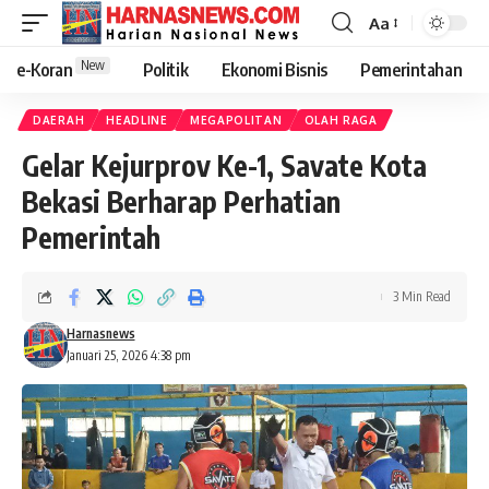
Aa
New
e-Koran
Politik
Ekonomi Bisnis
Pemerintahan
DAERAH
HEADLINE
MEGAPOLITAN
OLAH RAGA
Gelar Kejurprov Ke-1, Savate Kota
Bekasi Berharap Perhatian
Pemerintah
3 Min Read
Harnasnews
Januari 25, 2026 4:38 pm