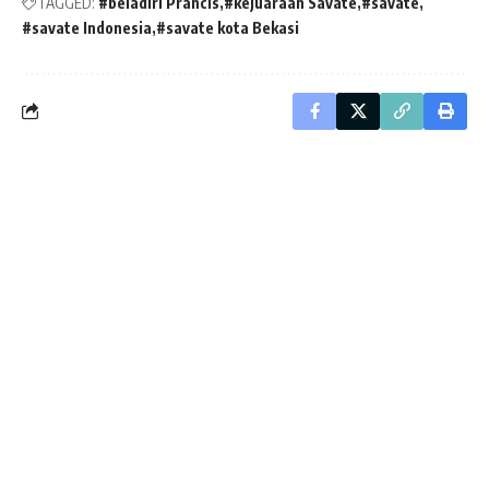
TAGGED:
#beladiri Prancis
#kejuaraan Savate
#savate
#savate Indonesia
#savate kota Bekasi