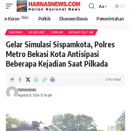
Aa
New
e-Koran
Politik
Ekonomi Bisnis
Pemerintahan
DAERAH
HEADLINE
HUKUM
MEGAPOLITAN
Gelar Simulasi Sispamkota, Polres
Metro Bekasi Kota Antisipasi
Beberapa Kejadian Saat Pilkada
3 Min Read
Harnasnews
Agustus 8, 2024 12:16 pm