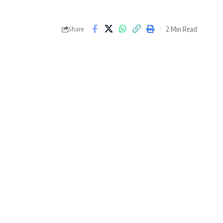
2 Min Read
Share