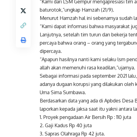
“Kami dari LSM Gempur mengapresiasi tim au
baturotok,”ungkap Hamzah (21/9).
Menurut Hamzah hal ini sebenarnya sudah l
“Kami dapat informasi bahwa masyarakat ju
Lanjutnya, setelah tim turun dan bekerja te
percaya bahwa orang – orang yang tergabung
dipercaya.
“Apapun hasilnya nanti kami selaku lsm pe
allah akan memenuhi rasa keadilan,”ujarnya.
Sebagai informasi pada september 2021 lalu
adanya dugaan korupsi yang dilakukan oleh 
Uma Sima Sumbawa.
Berdasarkan data yang ada di Apbdes Desa B
laporkan kepada jaksa saat itu yakni antara la
1. Proyek pengadaan Air Bersih Rp : 110 juta
2. Gaji Kadus Rp 40 juta
3. Sapras Olahraga Rp 42 juta.