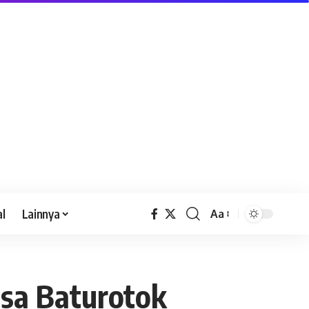
al
Lainnya
Aa
esa Baturotok