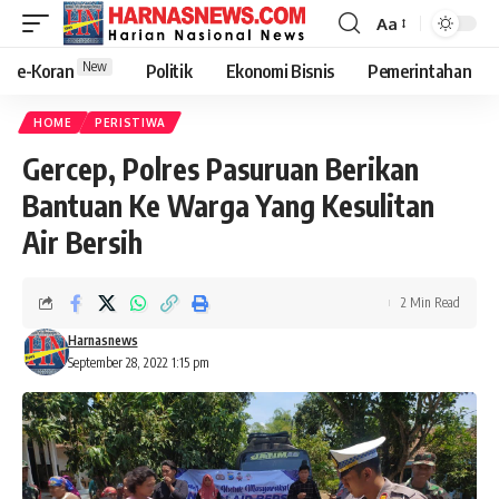
Aa
New
e-Koran
Politik
Ekonomi Bisnis
Pemerintahan
HOME
PERISTIWA
Gercep, Polres Pasuruan Berikan
Bantuan Ke Warga Yang Kesulitan
Air Bersih
2 Min Read
Harnasnews
September 28, 2022 1:15 pm