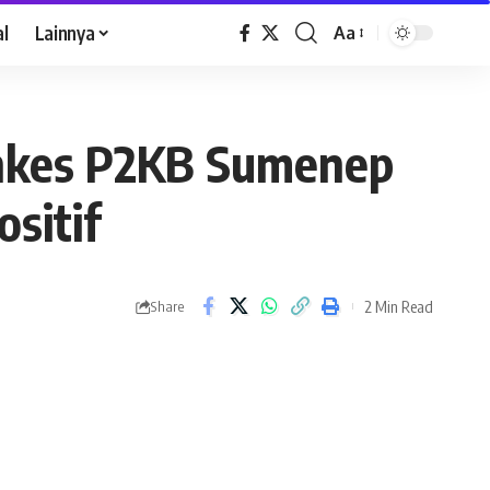
al
Lainnya
Aa
inkes P2KB Sumenep
sitif
2 Min Read
Share