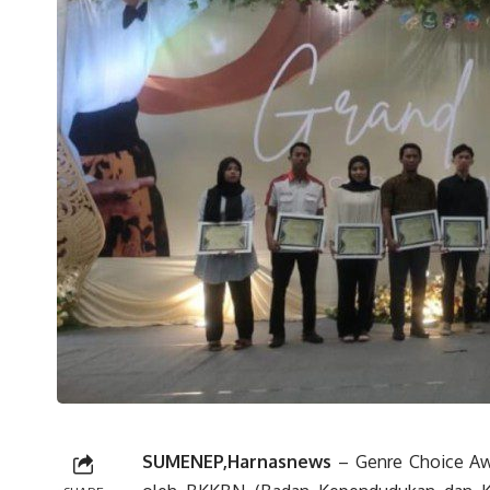
SUMENEP,Harnasnews
–
Genre Choice Aw