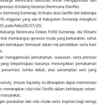
luarga Berencana Nasional) untuk mengapresiasi dan
restasi di bidang Generasi Berencana (GenRe).
as Kemeneg Sumenep, 16 finalis duta GenRe dari beberapa
K-R) unggulan yang ada di Kabupaten Sumenep mengikuti
25, pada Rabu(30/07/25).
 Keluarga Berencana Dinkes P2KB Sumenep, Ida Winarni
untuk membangun generasi muda yang berkarakter, sehat
m kehidupan termasuk dalam hal pendidikan serta karir
s.
dan mengapresiasi pemahaman, wawasan, serta prestasi
 yang berpartisipasi biasanya menunjukkan pemahaman
i presentasi, lomba debat, atau penampilan seni yang
ersity ,Ensure Equlality ini,diharapkan dapat memotivasi
n menerapkan nilai-nilai GenRe dalam kehidupan sehari-
i masyarakat,
en perubahan dan role mode serta inspirasi bagi remaja