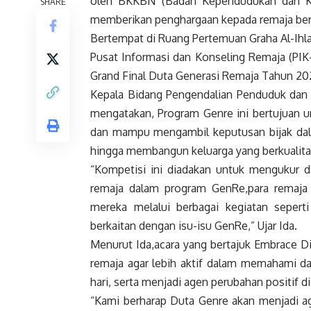
oleh BKKBN (Badan Kependudukan dan Ke
SHARE
memberikan penghargaan kepada remaja berp
Bertempat di Ruang Pertemuan Graha Al-Ihl
Pusat Informasi dan Konseling Remaja (PI
Grand Final Duta Generasi Remaja Tahun 20
Kepala Bidang Pengendalian Penduduk dan
mengatakan, Program Genre ini bertujuan 
dan mampu mengambil keputusan bijak dala
hingga membangun keluarga yang berkualita
“Kompetisi ini diadakan untuk mengukur 
remaja dalam program GenRe,para remaja
mereka melalui berbagai kegiatan sepert
berkaitan dengan isu-isu GenRe,” Ujar Ida.
Menurut Ida,acara yang bertajuk Embrace Div
remaja agar lebih aktif dalam memahami da
hari, serta menjadi agen perubahan positif d
“Kami berharap Duta Genre akan menjadi ag