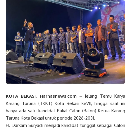
KOTA BEKASI, Harnasnews.com
– Jelang Temu Karya
Karang Taruna (TKKT) Kota Bekasi keVII, hingga saat ini
hanya ada satu kandidat Bakal Calon (Balon) Ketua Karang
Taruna Kota Bekasi untuk periode 2026-2031.
H. Darkam Suryadi menjadi kandidat tunggal sebagai Calon