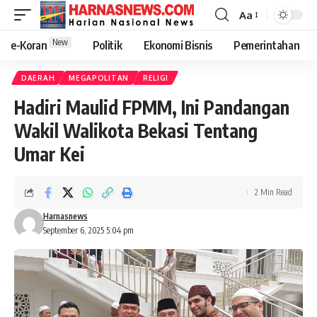
Aa
New
e-Koran
Politik
Ekonomi Bisnis
Pemerintahan
DAERAH
MEGAPOLITAN
RELIGI
Hadiri Maulid FPMM, Ini Pandangan
Wakil Walikota Bekasi Tentang
Umar Kei
2 Min Read
Harnasnews
September 6, 2025 5:04 pm