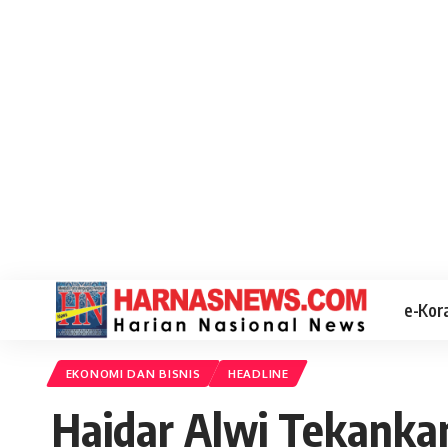
e-Kor
EKONOMI DAN BISNIS
HEADLINE
Haidar Alwi Tekankan