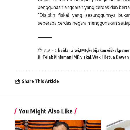
penggunaan anggaran yang cerdas dan bert
“Disiplin fiskal yang sesungguhnya buka
seberapa cerdas negara menggunakan setiap r
TAGGED:
haidar alwi
IMF
kebijakan viskal
pemer
RI Tolak Pinjaman IMF
viskal
Wakil Ketua Dewan 
Share This Article
You Might Also Like