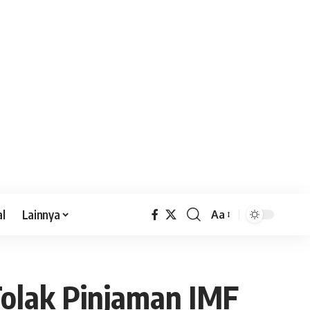
al
Lainnya
Aa
 Tolak Pinjaman IMF