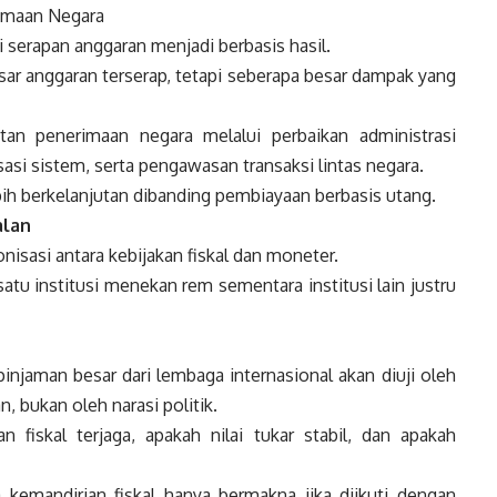
rimaan Negara
serapan anggaran menjadi berbasis hasil.
sar anggaran terserap, tetapi seberapa besar dampak yang
an penerimaan negara melalui perbaikan administrasi
asi sistem, serta pengawasan transaksi lintas negara.
ih berkelanjutan dibanding pembiayaan berbasis utang.
alan
nisasi antara kebijakan fiskal dan moneter.
 satu institusi menekan rem sementara institusi lain justru
jaman besar dari lembaga internasional akan diuji oleh
 bukan oleh narasi politik.
n fiskal terjaga, apakah nilai tukar stabil, dan apakah
emandirian fiskal hanya bermakna jika diikuti dengan