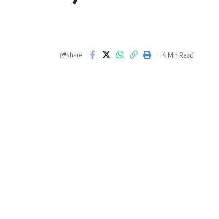
4 Min Read
Share