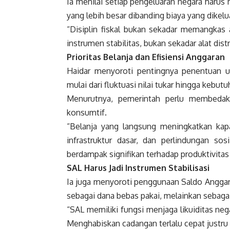
Ia menilai setiap pengeluaran negara harus 
yang lebih besar dibanding biaya yang dikelu
“Disiplin fiskal bukan sekadar memangkas
instrumen stabilitas, bukan sekadar alat distr
Prioritas Belanja dan Efisiensi Anggaran
Haidar menyoroti pentingnya penentuan ula
mulai dari fluktuasi nilai tukar hingga kebu
Menurutnya, pemerintah perlu membedaka
konsumtif.
“Belanja yang langsung meningkatkan kapa
infrastruktur dasar, dan perlindungan sos
berdampak signifikan terhadap produktivitas 
SAL Harus Jadi Instrumen Stabilisasi
Ia juga menyoroti penggunaan Saldo Anggar
sebagai dana bebas pakai, melainkan sebagai
“SAL memiliki fungsi menjaga likuiditas neg
Menghabiskan cadangan terlalu cepat justru