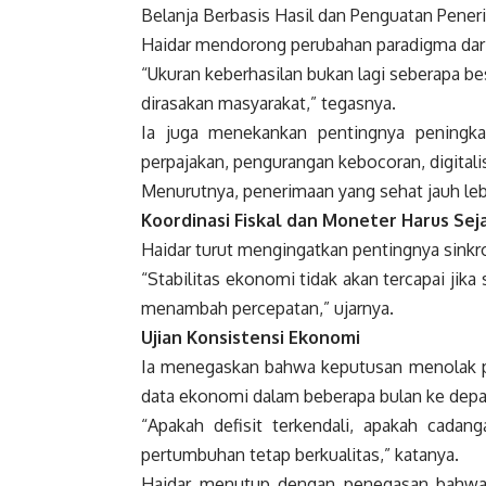
Belanja Berbasis Hasil dan Penguatan Pene
Haidar mendorong perubahan paradigma dari 
“Ukuran keberhasilan bukan lagi seberapa be
dirasakan masyarakat,” tegasnya.
Ia juga menekankan pentingnya peningkat
perpajakan, pengurangan kebocoran, digitalis
Menurutnya, penerimaan yang sehat jauh leb
Koordinasi Fiskal dan Moneter Harus Sej
Haidar turut mengingatkan pentingnya sinkro
“Stabilitas ekonomi tidak akan tercapai jika
menambah percepatan,” ujarnya.
Ujian Konsistensi Ekonomi
Ia menegaskan bahwa keputusan menolak pin
data ekonomi dalam beberapa bulan ke depan,
“Apakah defisit terkendali, apakah cadanga
pertumbuhan tetap berkualitas,” katanya.
Haidar menutup dengan penegasan bahwa k