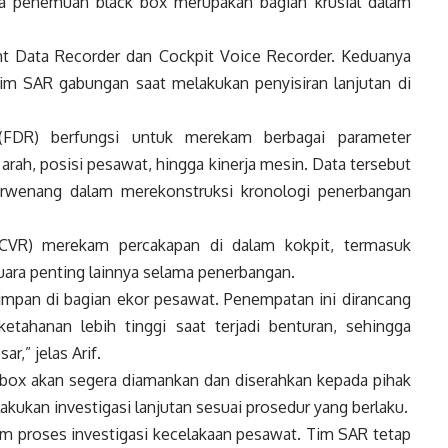
 penemuan black box merupakan bagian krusial dalam
ight Data Recorder dan Cockpit Voice Recorder. Keduanya
im SAR gabungan saat melakukan penyisiran lanjutan di
(FDR) berfungsi untuk merekam berbagai parameter
arah, posisi pesawat, hingga kinerja mesin. Data tersebut
rwenang dalam merekonstruksi kronologi penerbangan
(CVR) merekam percakapan di dalam kokpit, termasuk
ara penting lainnya selama penerbangan.
mpan di bagian ekor pesawat. Penempatan ini dirancang
 ketahanan lebih tinggi saat terjadi benturan, sehingga
r,” jelas Arif.
box akan segera diamankan dan diserahkan kepada pihak
kan investigasi lanjutan sesuai prosedur yang berlaku.
am proses investigasi kecelakaan pesawat. Tim SAR tetap