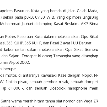
apolres Pasuruan Kota yang berada di Jalan Gajah Mada,
) sekira pada pukul 09.30 WIB. Yang dipimpin langsung
 Muhammad Jauhari didamping Kasat Reskrim, AKP Bima
lan Polres Pasuruan Kota dalam melaksanakan Ops Sikat
l 363 KUHP, 365 KUHP, dan Pasal 2 ayat 1 UU Darurat.
ait keberhasilan dalam melaksanakan Ops Sikat Semeru
, dan Sajam. Terdapat 16 orang Tersangka yang ditangkap
Alumni Akpol 2002.
n, berupa:
epeda motor, di antaranya Kawasaki Kaze dengan Nopol N-
W, 1 bilah pisau, sebuah gembok rusak, sebuah dompet
ar Rp 611.000,-, dan sebuah Dosbook handphone merk
i Satria warna merah hitam tanpa plat nomor, dan Vega ZR