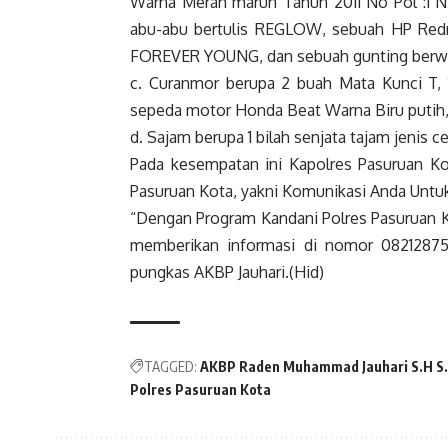
Warna Merah marun Tahun 2011 No Pol :1 N
abu-abu bertulis REGLOW, sebuah HP Red
FOREVER YOUNG, dan sebuah gunting berwa
c. Curanmor berupa 2 buah Mata Kunci T, 
sepeda motor Honda Beat Warna Biru putih, 
d. Sajam berupa 1 bilah senjata tajam jenis 
Pada kesempatan ini Kapolres Pasuruan Ko
Pasuruan Kota, yakni Komunikasi Anda Untuk 
“Dengan Program Kandani Polres Pasuruan K
memberikan informasi di nomor 082128752
pungkas AKBP Jauhari.(Hid)
TAGGED:
AKBP Raden Muhammad Jauhari S.H S.I
Polres Pasuruan Kota