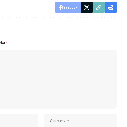
Facebook
ndai
*