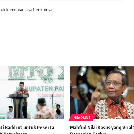
tuk komentar saya berikutnya.
HEADLINE
ti Baddrut untuk Peserta
Mahfud Nilai Kasus yang Viral