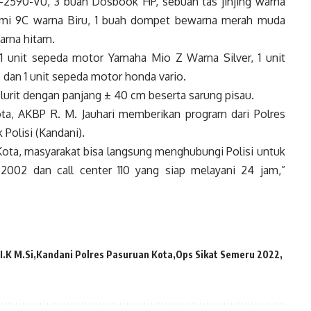
-2590-VU, 3 buah Dosbook HP, sebuah tas jinjing warna
mi 9C warna Biru, 1 buah dompet bewarna merah muda
rna hitam.
1 unit sepeda motor Yamaha Mio Z Warna Silver, 1 unit
dan 1 unit sepeda motor honda vario.
celurit dengan panjang ± 40 cm beserta sarung pisau.
ta, AKBP R. M. Jauhari memberikan program dari Polres
Polisi (Kandani).
ota, masyarakat bisa langsung menghubungi Polisi untuk
002 dan call center 110 yang siap melayani 24 jam,”
.K M.Si
Kandani Polres Pasuruan Kota
Ops Sikat Semeru 2022