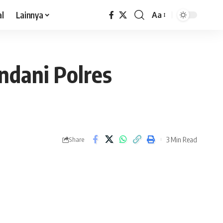
al
Lainnya
Aa
ndani Polres
3 Min Read
Share