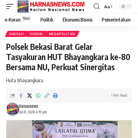
Aa
New
e-Koran
Politik
Ekonomi Bisnis
Pemerintahan
DAERAH
HUKUM
MEGAPOLITAN
Polsek Bekasi Barat Gelar
Tasyakuran HUT Bhayangkara ke-80
Bersama NU, Perkuat Sinergitas
Huta bhayangkara
1 Min Read
Harnasnews
Juli 8, 2026 4:19 pm