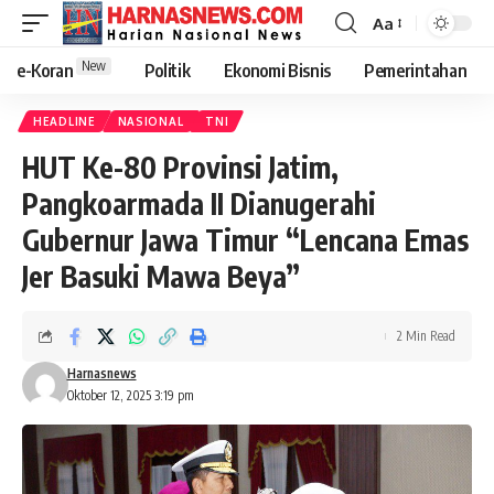
Aa
New
e-Koran
Politik
Ekonomi Bisnis
Pemerintahan
HEADLINE
NASIONAL
TNI
HUT Ke-80 Provinsi Jatim,
Pangkoarmada II Dianugerahi
Gubernur Jawa Timur “Lencana Emas
Jer Basuki Mawa Beya”
2 Min Read
Harnasnews
Oktober 12, 2025 3:19 pm