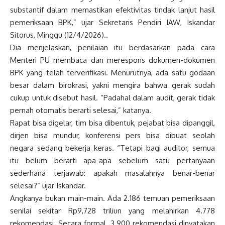
substantif dalam memastikan efektivitas tindak lanjut hasil
pemeriksaan BPK,” ujar Sekretaris Pendiri IAW, Iskandar
Sitorus, Minggu (12/4/2026)..
Dia menjelaskan, penilaian itu berdasarkan pada cara
Menteri PU membaca dan merespons dokumen-dokumen
BPK yang telah terverifikasi. Menurutnya, ada satu godaan
besar dalam birokrasi, yakni mengira bahwa gerak sudah
cukup untuk disebut hasil. “Padahal dalam audit, gerak tidak
pernah otomatis berarti selesai,” katanya.
Rapat bisa digelar, tim bisa dibentuk, pejabat bisa dipanggil,
dirjen bisa mundur, konferensi pers bisa dibuat seolah
negara sedang bekerja keras. “Tetapi bagi auditor, semua
itu belum berarti apa-apa sebelum satu pertanyaan
sederhana terjawab: apakah masalahnya benar-benar
selesai?” ujar Iskandar.
Angkanya bukan main-main. Ada 2.186 temuan pemeriksaan
senilai sekitar Rp9,728 triliun yang melahirkan 4.778
rekomendasi. Secara formal, 3.900 rekomendasi dinyatakan