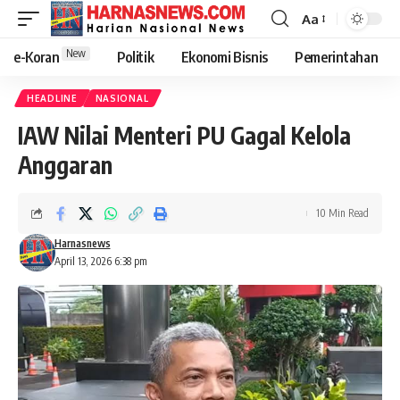
Aa
New
e-Koran
Politik
Ekonomi Bisnis
Pemerintahan
HEADLINE
NASIONAL
IAW Nilai Menteri PU Gagal Kelola
Anggaran
10 Min Read
Harnasnews
April 13, 2026 6:38 pm