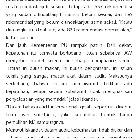
telah ditindaklanjuti sesuai. Tetapi ada 667 rekomendasi
yang sudah ditindaklanjuti namun belum sesuai, dan 156
rekomendasi yang belum ditindaklanjuti sama sekali. “Kalau
dua angka itu digabung, ada 823 rekomendasi bermasalah,”
kata Iskandar.
Dari jauh, Kementerian PU tampak patuh. Dari dekat,
kepatuhan itu ternyata berlubang. Itulah sebabnya IAW
menyebut model kinerja ini sebagai compliance semu.
“Istilah ini bukan makian, ini bukan penghinaan. Ini istilah
teknis yang sangat masuk akal dalam audit. Maksudnya
sederhana, bahwa secara administratif terlihat ada
kepatuhan, tetapi secara substantif tidak menghasilkan
penyelesaian yang memadai,” jelas Iskandar.
“Dalam bahasa audit internasional, gejala seperti ini disebut
form over substance, yakni kepatuhan bentuk tanpa
pemulihan isi,” sambungnya.
Menurut Iskandar, dalam audit, keberhasilan tidak diukur dari
aktivitas, melainkan dari closure, yakni dari penutupan