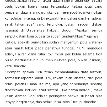
Kedua, apakah seluruh aktor dalam rantai telah diuji secara
utuh, bukan hanya yang tertangkap, tetapi juga yang
berperan dalam jaringan. Iskandar menyebut adanya indikasi
konsolidasi internal di Direktorat Penindakan dan Penyidikan
sejak tahun 2024 yang terungkap dalam sebuah diskusi
nasional di Universitas Pakuan, Bogor. “Apakah semua
simpul dalam konsolidasi itu sudah teridentifikasi?” ujarnya.
Ketiga, apakah penyidikan sudah menyentuh pola sistemik
atau masih fokus pada peristiwa tunggal. “KPK menduga
adanya aliran dana rutin Rp7 miliar per bulan selama tiga
bulan berturut-turut. Ini menunjukkan pola, bukan insiden,”
kata Iskandar.
Keempat, apakah KPK telah memanfaatkan data historis,
termasuk laporan audit BPK, rekam jejak jabatan, dan pola
relasi pelaku usaha. Kelima, apa yang sebenarnya sedang
dibersihkan, individu atau sistem. “Jika hanya individu, maka
kasus Ahmad Dedi adalah peringatan bahwa isu besar bisa
lenyap begitu saja, dan pelaku bisa lolos,” tutup Iskandar.