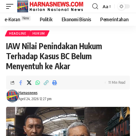
Aa
New
e-Koran
Politik
Ekonomi Bisnis
Pemerintahan
HEADLINE
HUKUM
IAW Nilai Penindakan Hukum
Terhadap Kasus BC Belum
Menyentuh ke Akar
11 Min Read
Harnasnews
April 24, 2026 12:27 pm