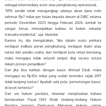
sebagai intermediary actor atau penghubung operasional.
“KPK sendiri telah mengungkap adanya aliran dana rutin
sebesar Rp7 miliar per bulan kepada oknum di DJBC selama
periode Desember 2025 hingga Februari 2026. Jumlah ini
sangat besar, menunjukkan bahwa ini bukan sekadar
transaksi insidental,” ujar Iskandar.
Karena itu, dia mengatakan, “Jika dalam suatu perkara
terdapat indikasi peran penghubung, terdapat klaim atau
narasi dari pelaku usaha, dan terdapat pola relasi berulang,
maka mengapa tidak seluruh simpul diuji secara setara
dalam proses penyidikan?
Dan jika kita kaitkan dengan kasus Ahmad Dedi, maka
mengapa isu Rp31,6 miliar yang sudah terendus sejak 2017
tidak kunjung tuntas? Apakah ada pola ‘pemotongan kasus’
di level tertentu?”
Dari sisi hukum perdata, Iskandar menjelaskan bahwa
berdasarkan Pasal 1365 Kitab Undang-Undang Hukum
Perdata tentang Perbuatan Melawan Hukum, setiap