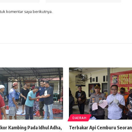
tuk komentar saya berikutnya.
DAERAH
Ekor Kambing Pada Idhul Adha,
Terbakar Api Cemburu Seoran