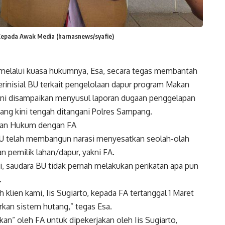
 Kepada Awak Media (harnasnews/syafie)
melalui kuasa hukumnya, Esa, secara tegas membantah
erinisial BU terkait pengelolaan dapur program Makan
 ini disampaikan menyusul laporan dugaan penggelapan
yang kini tengah ditangani Polres Sampang.
ngan Hukum dengan FA
BU telah membangun narasi menyesatkan seolah-olah
 pemilik lahan/dapur, yakni FA.
ki, saudara BU tidak pernah melakukan perikatan apa pun
.
 klien kami, Iis Sugiarto, kepada FA tertanggal 1 Maret
rkan sistem hutang,” tegas Esa.
kan” oleh FA untuk dipekerjakan oleh Iis Sugiarto,