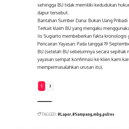
sehingga BU tidak memiliki kedudukan hukum
dapur tersebut.
​Bantahan Sumber Dana: Bukan Uang Pribadi
​Terkait klaim BU yang mengaku menggunaka
Iis Sugiarto membeberkan fakta kronologis 
​Pencairan Yayasan: Pada tanggal 19 Septemb
BU (setelah BU sebelumnya secara sepihak
yayasan sempat konfirmasi ke klien kami kar
mempermasalahkan urusan itu).
1
2
TAGGED:
#Lapor
#Sampang
mbg
polres