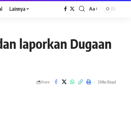
al
Lainnya
Aa
 dan laporkan Dugaan
3 Min Read
Share