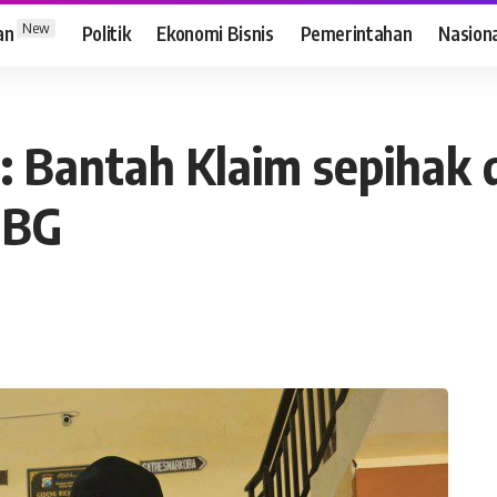
New
an
Politik
Ekonomi Bisnis
Pemerintahan
Nasion
U: Bantah Klaim sepihak
MBG