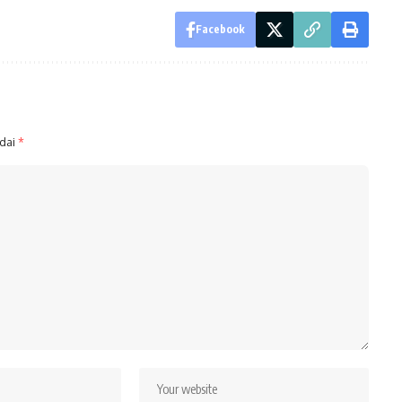
Facebook
ndai
*