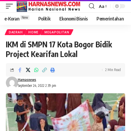
Aa
New
e-Koran
Politik
Ekonomi Bisnis
Pemerintahan
DAERAH
HOME
MEGAPOLITAN
IKM di SMPN 17 Kota Bogor Bidik
Project Kearifan Lokal
2 Min Read
Harnasnews
September 24, 2022 2:39 pm