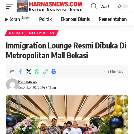
Aa
New
e-Koran
Politik
Ekonomi Bisnis
Pemerintahan
DAERAH
MEGAPOLITAN
Immigration Lounge Resmi Dibuka Di
Metropolitan Mall Bekasi
2 Min Read
Harnasnews
Desember 20, 2024 8:13 am