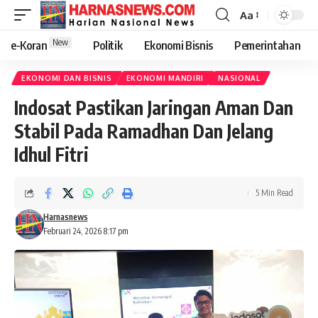
Aa
New
e-Koran
Politik
Ekonomi Bisnis
Pemerintahan
EKONOMI DAN BISNIS
EKONOMI MANDIRI
NASIONAL
Indosat Pastikan Jaringan Aman Dan
Stabil Pada Ramadhan Dan Jelang
Idhul Fitri
5 Min Read
Harnasnews
Februari 24, 2026 8:17 pm