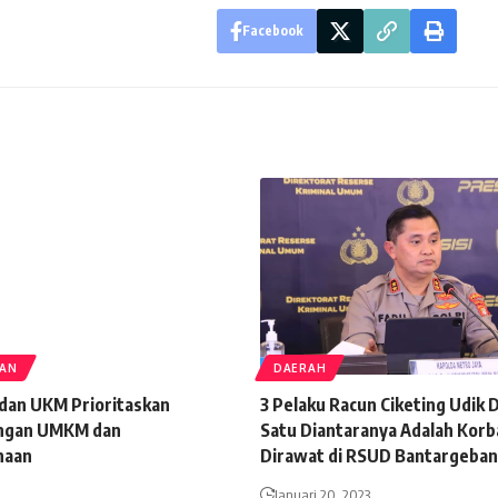
Facebook
TAN
DAERAH
an UKM Prioritaskan
3 Pelaku Racun Ciketing Udik
ngan UMKM dan
Satu Diantaranya Adalah Korb
haan
Dirawat di RSUD Bantargeba
Januari 20, 2023