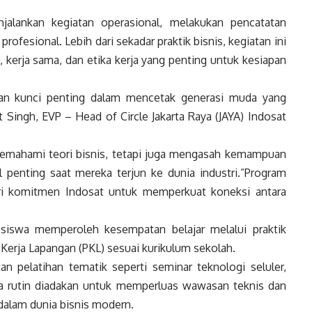
njalankan kegiatan operasional, melakukan pencatatan
rofesional. Lebih dari sekadar praktik bisnis, kegiatan ini
 kerja sama, dan etika kerja yang penting untuk kesiapan
kan kunci penting dalam mencetak generasi muda yang
t Singh, EVP – Head of Circle Jakarta Raya (JAYA) Indosat
a memahami teori bisnis, tetapi juga mengasah kemampuan
l penting saat mereka terjun ke dunia industri.”Program
ri komitmen Indosat untuk memperkuat koneksi antara
 siswa memperoleh kesempatan belajar melalui praktik
k Kerja Lapangan (PKL) sesuai kurikulum sekolah.
an pelatihan tematik seperti seminar teknologi seluler,
ecara rutin diadakan untuk memperluas wawasan teknis dan
alam dunia bisnis modern.