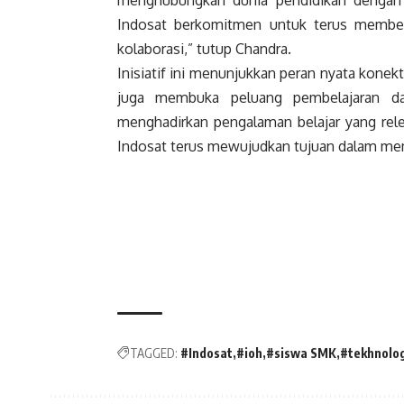
menghubungkan dunia pendidikan dengan dun
Indosat berkomitmen untuk terus memberd
kolaborasi,” tutup Chandra.
Inisiatif ini menunjukkan peran nyata konekt
juga membuka peluang pembelajaran d
menghadirkan pengalaman belajar yang rele
Indosat terus mewujudkan tujuan dalam me
TAGGED:
#Indosat
#ioh
#siswa SMK
#tekhnolog