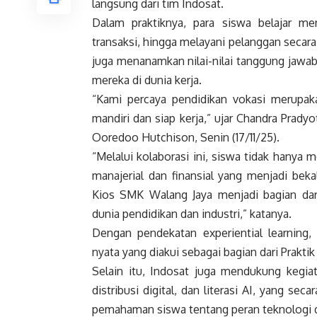
langsung dari tim Indosat.
Dalam praktiknya, para siswa belajar me
transaksi, hingga melayani pelanggan secara p
juga menanamkan nilai-nilai tanggung jawab,
mereka di dunia kerja.
“Kami percaya pendidikan vokasi merupa
mandiri dan siap kerja,” ujar Chandra Pradyo
Ooredoo Hutchison, Senin (17/11/25).
“Melalui kolaborasi ini, siswa tidak hany
manajerial dan finansial yang menjadi beka
Kios SMK Walang Jaya menjadi bagian da
dunia pendidikan dan industri,” katanya.
Dengan pendekatan experiential learning,
nyata yang diakui sebagai bagian dari Prakti
Selain itu, Indosat juga mendukung kegiat
distribusi digital, dan literasi AI, yang s
pemahaman siswa tentang peran teknologi d