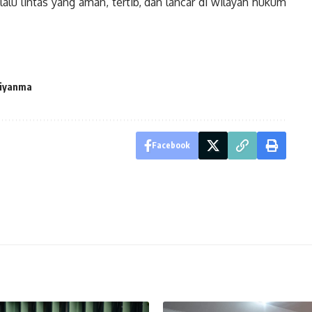
alu lintas yang aman, tertib, dan lancar di wilayah hukum
iyanma
Facebook