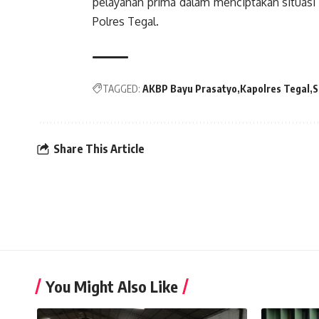
pelayanan prima dalam menciptakan situasi l
Polres Tegal.
TAGGED:
AKBP Bayu Prasatyo
Kapolres Tegal
S
Share This Article
You Might Also Like