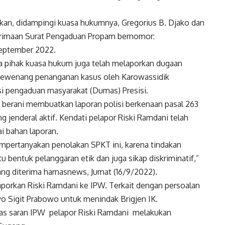
n, didampingi kuasa hukumnya, Gregorius B. Djako dan
erimaan Surat Pengaduan Propam bernomor:
eptember 2022.
pihak kuasa hukum juga telah melaporkan dugaan
wewenang penanganan kasus oleh Karowassidik
asi pengaduan masyarakat (Dumas) Presisi.
k berani membuatkan laporan polisi berkenaan pasal 263
 jenderal aktif. Kendati pelapor Riski Ramdani telah
i bahan laporan.
mpertanyakan penolakan SPKT ini, karena tindakan
 bentuk pelanggaran etik dan juga sikap diskriminatif,”
ang diterima harnasnews, Jumat (16/9/2022).
aporkan Riski Ramdani ke IPW. Terkait dengan persoalan
yo Sigit Prabowo untuk menindak Brigjen IK.
as saran IPW pelapor Riski Ramdani melakukan