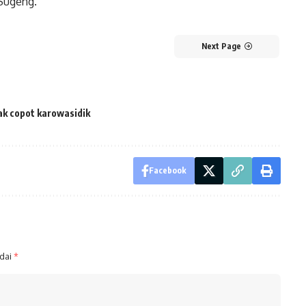
 Sugeng.
Next Page
sak copot karowasidik
Facebook
ndai
*