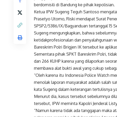
berdomisili di Bandung ke pihak kepolisian.
Ketua IPW Sugeng Teguh Santoso mengataka
Prasetyo Utomo, Riski mendapat Surat Pen
SPSP2/5386/IX/Bagyanduan tertanggal 15 S
Sugeng mengungkapkan, bahwa sebelumnya 
ketidakprofesionalan dan penyalahgunaan 
Bareskrim Polri Brigjen IK tersebut ke aplik
Sementara pihak SPKT Bareskrim Polri, tida
dan 266 KUHP karena yang dilaporkan seorang
membawa alat bukti awal yang cukup sebaga
“Oleh karena itu Indonesia Police Watch me
menolak laporan masyarakat adalah salah satu
kata Sugeng dalam keterangan tertulisnya y
Menurut dia, kasus tersebut sebelumnya dil
tersebut, IPW meminta Kapolri Jenderal List
“Namun karena tidak ada tanggapan maka at