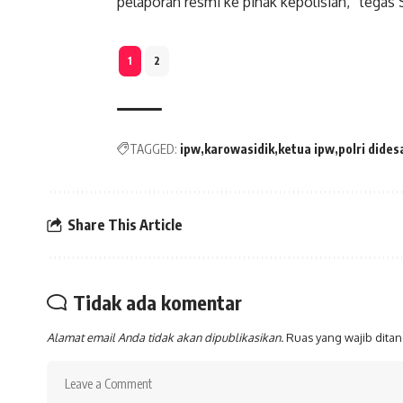
pelaporan resmi ke pihak kepolisian,” tegas
1
2
TAGGED:
ipw
karowasidik
ketua ipw
polri dide
Share This Article
Tidak ada komentar
Alamat email Anda tidak akan dipublikasikan.
Ruas yang wajib dita