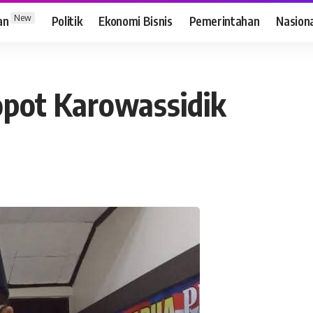
New
an
Politik
Ekonomi Bisnis
Pemerintahan
Nasion
opot Karowassidik