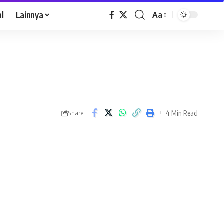
al
Lainnya
Aa
4 Min Read
Share