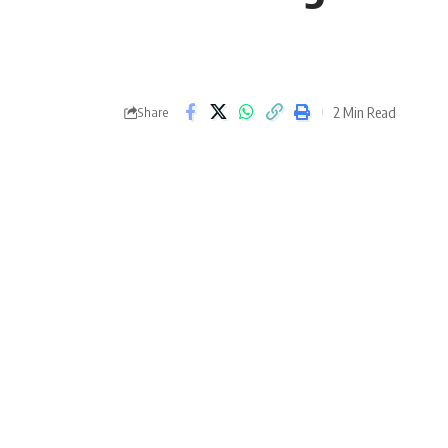
2 Min Read
Share