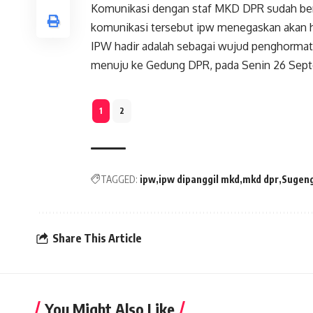
Komunikasi dengan staf MKD DPR sudah ber
komunikasi tersebut ipw menegaskan akan h
IPW hadir adalah sebagai wujud penghormat
menuju ke Gedung DPR, pada Senin 26 Sep
1
2
TAGGED:
ipw
ipw dipanggil mkd
mkd dpr
Sugeng
Share This Article
You Might Also Like