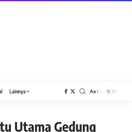
al
Lainnya
Aa
ntu Utama Gedung