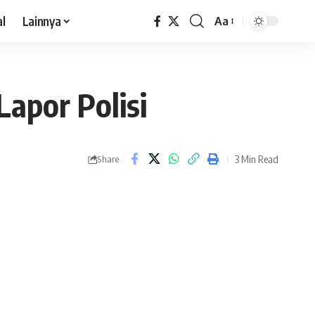
al
Lainnya
Aa
Lapor Polisi
3 Min Read
Share