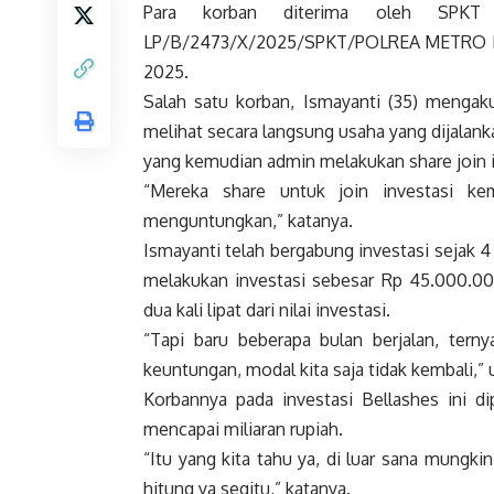
Para korban diterima oleh SPKT
LP/B/2473/X/2025/SPKT/POLREA METRO B
2025.
Salah satu korban, Ismayanti (35) mengak
melihat secara langsung usaha yang dijalanka
yang kemudian admin melakukan share join i
“Mereka share untuk join investasi ke
menguntungkan,” katanya.
Ismayanti telah bergabung investasi sejak 
melakukan investasi sebesar Rp 45.000.000
dua kali lipat dari nilai investasi.
“Tapi baru beberapa bulan berjalan, tern
keuntungan, modal kita saja tidak kembali,”
Korbannya pada investasi Bellashes ini di
mencapai miliaran rupiah.
“Itu yang kita tahu ya, di luar sana mungki
hitung ya segitu,” katanya.