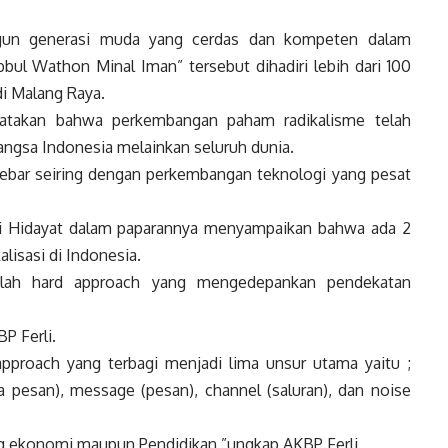
un generasi muda yang cerdas dan kompeten dalam
ul Wathon Minal Iman” tersebut dihadiri lebih dari 100
di Malang Raya.
takan bahwa perkembangan paham radikalisme telah
angsa Indonesia melainkan seluruh dunia.
ebar seiring dengan perkembangan teknologi yang pesat
li Hidayat dalam paparannya menyampaikan bahwa ada 2
lisasi di Indonesia.
alah hard approach yang mengedepankan pendekatan
P Ferli.
approach yang terbagi menjadi lima unsur utama yaitu ;
a pesan), message (pesan), channel (saluran), dan noise
ang ekonomi maupun Pendidikan,”ungkap AKBP Ferli.