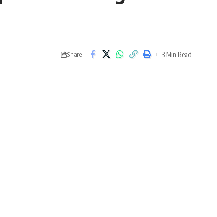
3 Min Read
Share