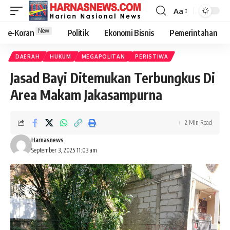
Aa
New
e-Koran
Politik
Ekonomi Bisnis
Pemerintahan
DAERAH
HUKUM
MEGAPOLITAN
PERISTIWA
Jasad Bayi Ditemukan Terbungkus Di
Area Makam Jakasampurna
2 Min Read
Harnasnews
September 3, 2025 11:03 am