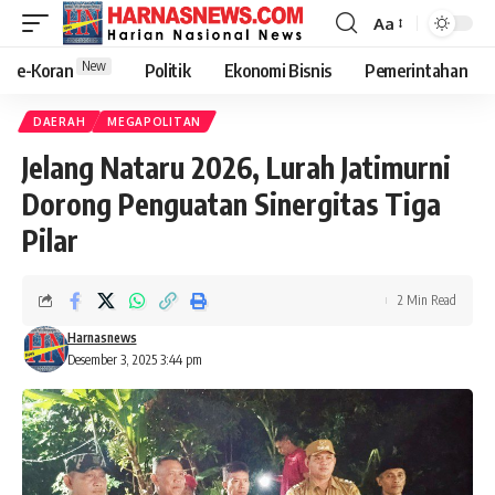
Aa
New
e-Koran
Politik
Ekonomi Bisnis
Pemerintahan
DAERAH
MEGAPOLITAN
Jelang Nataru 2026, Lurah Jatimurni
Dorong Penguatan Sinergitas Tiga
Pilar
2 Min Read
Harnasnews
Desember 3, 2025 3:44 pm