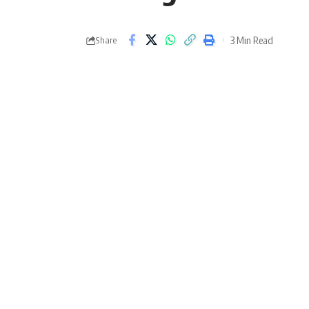
3 Min Read
Share