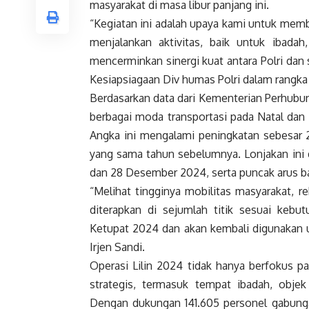
masyarakat di masa libur panjang ini.
“Kegiatan ini adalah upaya kami untuk mem
menjalankan aktivitas, baik untuk ibadah
mencerminkan sinergi kuat antara Polri dan s
Kesiapsiagaan Div humas Polri dalam rangka 
Berdasarkan data dari Kementerian Perhubu
berbagai moda transportasi pada Natal dan T
Angka ini mengalami peningkatan sebesar 2
yang sama tahun sebelumnya. Lonjakan ini d
dan 28 Desember 2024, serta puncak arus ba
“Melihat tingginya mobilitas masyarakat, r
diterapkan di sejumlah titik sesuai kebut
Ketupat 2024 dan akan kembali digunakan u
Irjen Sandi.
Operasi Lilin 2024 tidak hanya berfokus pa
strategis, termasuk tempat ibadah, objek 
Dengan dukungan 141.605 personel gabunga