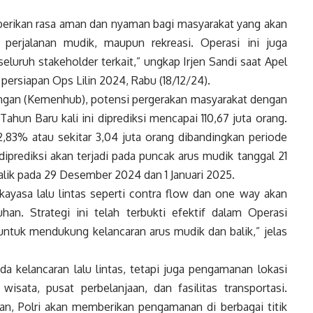
berikan rasa aman dan nyaman bagi masyarakat yang akan
, perjalanan mudik, maupun rekreasi. Operasi ini juga
eluruh stakeholder terkait,” ungkap Irjen Sandi saat Apel
persiapan Ops Lilin 2024, Rabu (18/12/24).
ngan (Kemenhub), potensi pergerakan masyarakat dengan
ahun Baru kali ini diprediksi mencapai 110,67 juta orang.
,83% atau sekitar 3,04 juta orang dibandingkan periode
iprediksi akan terjadi pada puncak arus mudik tanggal 21
lik pada 29 Desember 2024 dan 1 Januari 2025.
ekayasa lalu lintas seperti contra flow dan one way akan
uhan. Strategi ini telah terbukti efektif dalam Operasi
ntuk mendukung kelancaran arus mudik dan balik,” jelas
da kelancaran lalu lintas, tetapi juga pengamanan lokasi
wisata, pusat perbelanjaan, dan fasilitas transportasi.
n, Polri akan memberikan pengamanan di berbagai titik