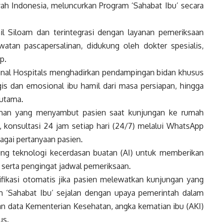
ayah Indonesia, meluncurkan Program ‘Sahabat Ibu’ secara
il Siloam dan terintegrasi dengan layanan pemeriksaan
watan pascapersalinan, didukung oleh dokter spesialis,
p.
tional Hospitals menghadirkan pendampingan bidan khusus
s dan emosional ibu hamil dari masa persiapan, hingga
 utama.
aman yang menyambut pasien saat kunjungan ke rumah
, konsultasi 24 jam setiap hari (24/7) melalui WhatsApp
gai pertanyaan pasien.
kung teknologi kecerdasan buatan (AI) untuk memberikan
 serta pengingat jadwal pemeriksaan.
fikasi otomatis jika pasien melewatkan kunjungan yang
ram ‘Sahabat Ibu’ sejalan dengan upaya pemerintah dalam
n data Kementerian Kesehatan, angka kematian ibu (AKI)
us.