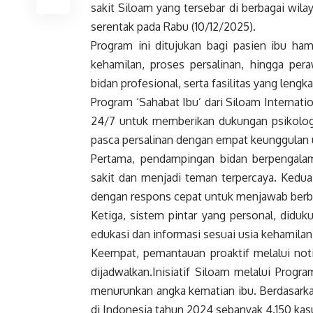
sakit Siloam yang tersebar di berbagai wil
serentak pada Rabu (10/12/2025).
Program ini ditujukan bagi pasien ibu ham
kehamilan, proses persalinan, hingga pera
bidan profesional, serta fasilitas yang lengka
Program ‘Sahabat Ibu’ dari Siloam Interna
24/7 untuk memberikan dukungan psikologi
pasca persalinan dengan empat keunggulan
Pertama, pendampingan bidan berpengal
sakit dan menjadi teman terpercaya. Kedua
dengan respons cepat untuk menjawab berba
Ketiga, sistem pintar yang personal, didu
edukasi dan informasi sesuai usia kehamilan
Keempat, pemantauan proaktif melalui noti
dijadwalkan.Inisiatif Siloam melalui Prog
menurunkan angka kematian ibu. Berdasarka
di Indonesia tahun 2024 sebanyak 4.150 kas