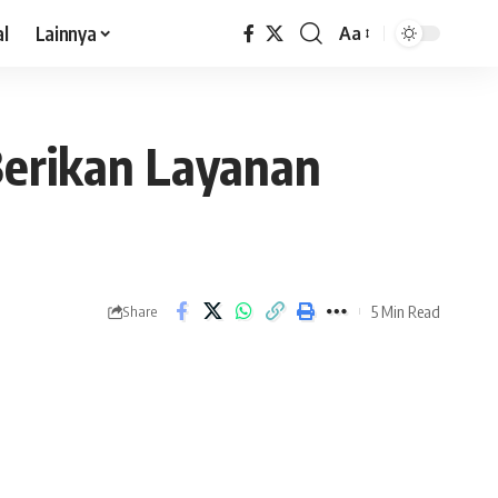
al
Lainnya
Aa
 Berikan Layanan
5 Min Read
Share