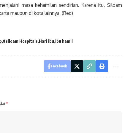
 menjalani masa kehamilan sendirian. Karena itu, Siloam
arta maupun di kota lainnya. (Red)
p
#siloam Hospitals
Hari ibu
ibu hamil
Facebook
ndai
*