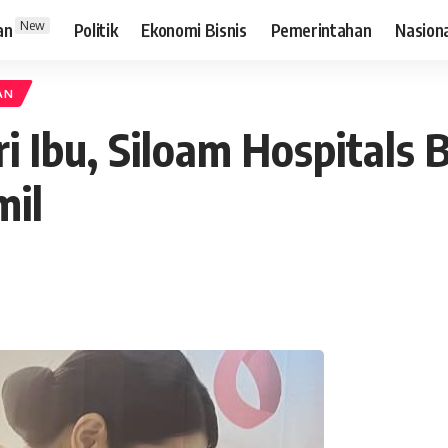
New
an
Politik
Ekonomi Bisnis
Pemerintahan
Nasion
AN
ri Ibu, Siloam Hospitals
mil