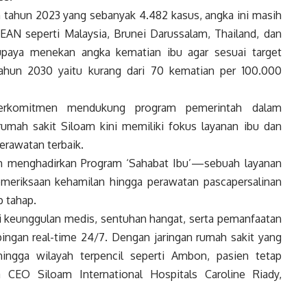
tahun 2023 yang sebanyak 4.482 kasus, angka ini masih
SEAN seperti Malaysia, Brunei Darussalam, Thailand, dan
upaya menekan angka kematian ibu agar sesuai target
ahun 2030 yaitu kurang dari 70 kematian per 100.000
 berkomitmen mendukung program pemerintah dalam
umah sakit Siloam kini memiliki fokus layanan ibu dan
erawatan terbaik.
 menghadirkan Program ‘Sahabat Ibu’—sebuah layanan
emeriksaan kehamilan hingga perawatan pascapersalinan
p tahap.
 keunggulan medis, sentuhan hangat, serta pemanfaatan
ingan real-time 24/7. Dengan jaringan rumah sakit yang
 hingga wilayah terpencil seperti Ambon, pasien tetap
CEO Siloam International Hospitals Caroline Riady,