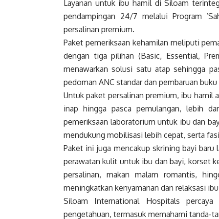
Layanan untuk ibu hamil di Siloam terint
pendampingan 24/7 melalui Program ‘Sah
persalinan premium.
Paket pemeriksaan kehamilan meliputi pema
dengan tiga pilihan (Basic, Essential, Pr
menawarkan solusi satu atap sehingga pas
pedoman ANC standar dan pembaruan buku K
Untuk paket persalinan premium, ibu hamil 
inap hingga pasca pemulangan, lebih dari
pemeriksaan laboratorium untuk ibu dan bay
mendukung mobilisasi lebih cepat, serta fasi
Paket ini juga mencakup skrining bayi baru l
perawatan kulit untuk ibu dan bayi, korset k
persalinan, makan malam romantis, hing
meningkatkan kenyamanan dan relaksasi ibu
Siloam International Hospitals percay
pengetahuan, termasuk memahami tanda-tanda