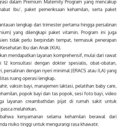
egrasi dalam Premium Maternity Program yang mencakup
abat Ibu’, paket pemeriksaan kehamilan, serta paket
ntauan lengkap dari trimester pertama hingga persalinan
emium) yang dilengkapi paket vitamin. Program ini juga
ien tidak perlu berpindah tempat, termasuk penerapan
esehatan Ibu dan Anak (KIA).
akan mendapatkan layanan komprehensif, mulai dari rawat
 12 konsultasi dengan dokter spesialis, obat-obatan,
i, persalinan dengan nyeri minimal (ERACS atau ILA) yang
litas ruang operasi lengkap.
ahir, vaksin bayi, manajemen laktasi, pelatihan baby care,
ehamilan, popok bayi dan tas popok, sesi foto bayi, video
ga layanan creambathdan pijat di rumah sakit untuk
 pasca melahirkan.
a bahwa kenyamanan selama kehamilan berawal dari
 risiko tinggi untuk mengurangi rasa khawatir.