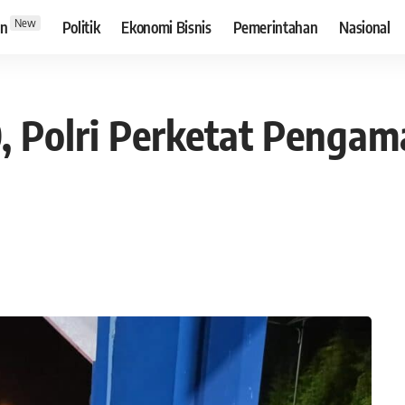
New
an
Politik
Ekonomi Bisnis
Pemerintahan
Nasional
0, Polri Perketat Penga