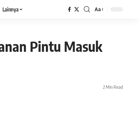
Lainnya
Aa
Font
Resizer
manan Pintu Masuk
2 Min Read