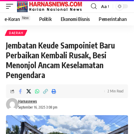
Aa
New
e-Koran
Politik
Ekonomi Bisnis
Pemerintahan
DAERAH
Jembatan Keude Sampoiniet Baru
Perbaikan Kembali Rusak, Besi
Menonjol Ancam Keselamatan
Pengendara
2 Min Read
Harnasnews
September 16, 2025 3:08 pm