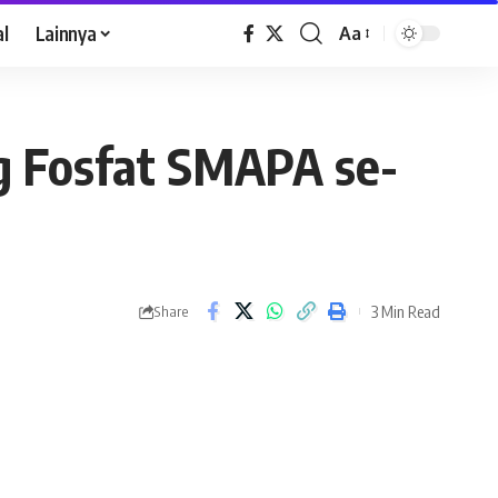
al
Lainnya
Aa
ng Fosfat SMAPA se-
3 Min Read
Share