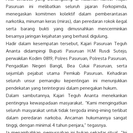
Pasuruan ini melibatkan seluruh jajaran Forkopimda,
menegaskan komitmen kolektif dalam pemberantasan
narkotika, minuman keras (miras), dan peredaran rokok ilegal
serta barang bukti yang dimusnahkan mencerminkan
besarnya jaringan kejahatan yang berhasil digulung.
Hadir dalam kesempatan tersebut, Kajari Pasuruan Teguh
Ananta didampingi Bupati Pasuruan H.M Rusdi Sutejo,
perwakilan Kodim 0819, Polres Pasuruan, Polresta Pasuruan,
Pengadilan Negeri Bangil, Bea Cukai Pasuruan, serta
sejumlah pejabat utama Pemkab Pasuruan. Kehadiran
seluruh unsur pemangku kepentingan ini menunjukkan
pendekatan yang terintegrasi dalam penegakan hukum.
Dalam sambutannya, Kajari Teguh Ananta menekankan
pentingnya kewaspadaan masyarakat. “Kami mengingatkan
seluruh masyarakat untuk tidak tergoda iming-iming terlibat
dalam peredaran narkoba. Ancaman hukumannya sangat
tinggi, dengan minimal 4 tahun penjara,” tegasnya.
Ia menambahkan, pemusnahan ini bukan sekadar ritual. “Ini