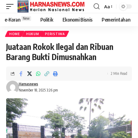
Aa
New
e-Koran
Politik
Ekonomi Bisnis
Pemerintahan
HOME
HUKUM
PERISTIWA
Juataan Rokok Ilegal dan Ribuan
Barang Bukti Dimusnahkan
2 Min Read
Harnasnews
November 18, 2025 3:26 pm