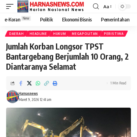
Aa
New
e-Koran
Politik
Ekonomi Bisnis
Pemerintahan
DAERAH
HEADLINE
HUKUM
MEGAPOLITAN
PERISTIWA
Jumlah Korban Longsor TPST
Bantargebang Berjumlah 10 Orang, 2
Diantaranya Selamat
1 Min Read
Harnasnews
Maret 9, 2026 12:41 am