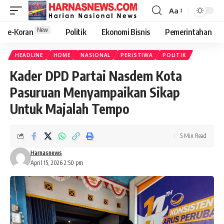
Aa
New
e-Koran
Politik
Ekonomi Bisnis
Pemerintahan
HEADLINE
HOME
NASIONAL
PERISTIWA
POLITIK
Kader DPD Partai Nasdem Kota
Pasuruan Menyampaikan Sikap
Untuk Majalah Tempo
5 Min Read
Harnasnews
April 15, 2026 2:50 pm