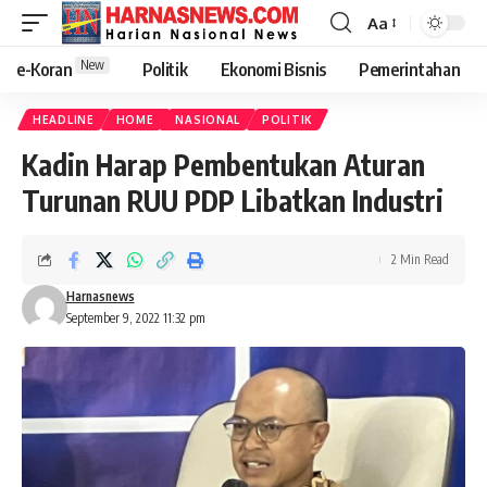
Aa
New
e-Koran
Politik
Ekonomi Bisnis
Pemerintahan
HEADLINE
HOME
NASIONAL
POLITIK
Kadin Harap Pembentukan Aturan
Turunan RUU PDP Libatkan Industri
2 Min Read
Harnasnews
September 9, 2022 11:32 pm