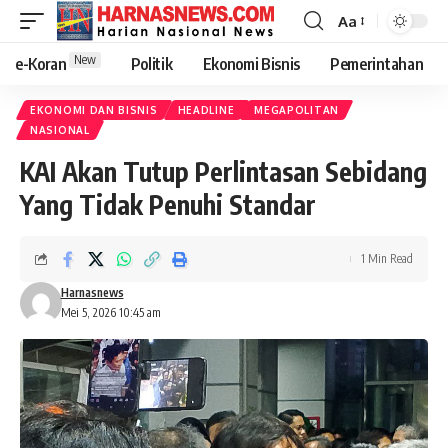
Aa
New
e-Koran
Politik
Ekonomi Bisnis
Pemerintahan
EKONOMI DAN BISNIS
HEADLINE
MEGAPOLITAN
NASIONAL
KAI Akan Tutup Perlintasan Sebidang
Yang Tidak Penuhi Standar
1 Min Read
Harnasnews
Mei 5, 2026 10:45 am