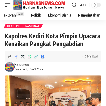
Aa
New
e-Koran
Politik
Ekonomi Bisnis
Pemerintahan
HEADLINE
NASIONAL
Kapolres Kediri Kota Pimpin Upacara
Kenaikan Pangkat Pengabdian
2 Min Read
Harnasnews
Desember 3, 2024 9:20 am